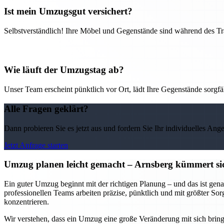
Ist mein Umzugsgut versichert?
Selbstverständlich! Ihre Möbel und Gegenstände sind während des Tra
Wie läuft der Umzugstag ab?
Unser Team erscheint pünktlich vor Ort, lädt Ihre Gegenstände sorgfälti
Alle Fragen geklärt?
Dann probieren Sie es jetzt aus und fordern Sie Ihr individuelles Ang
Jetzt Anfrage starten
Umzug planen leicht gemacht – Arnsberg kümmert sic
Ein guter Umzug beginnt mit der richtigen Planung – und das ist gena
professionellen Teams arbeiten präzise, pünktlich und mit größter So
konzentrieren.
Wir verstehen, dass ein Umzug eine große Veränderung mit sich bring