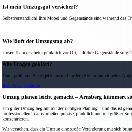
Ist mein Umzugsgut versichert?
Selbstverständlich! Ihre Möbel und Gegenstände sind während des Tra
Wie läuft der Umzugstag ab?
Unser Team erscheint pünktlich vor Ort, lädt Ihre Gegenstände sorgfälti
Alle Fragen geklärt?
Dann probieren Sie es jetzt aus und fordern Sie Ihr individuelles Ang
Jetzt Anfrage starten
Umzug planen leicht gemacht – Arnsberg kümmert sic
Ein guter Umzug beginnt mit der richtigen Planung – und das ist gena
professionellen Teams arbeiten präzise, pünktlich und mit größter So
konzentrieren.
Wir verstehen, dass ein Umzug eine große Veränderung mit sich bring