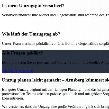
Ist mein Umzugsgut versichert?
Selbstverständlich! Ihre Möbel und Gegenstände sind während des Tra
Wie läuft der Umzugstag ab?
Unser Team erscheint pünktlich vor Ort, lädt Ihre Gegenstände sorgfälti
Alle Fragen geklärt?
Dann probieren Sie es jetzt aus und fordern Sie Ihr individuelles Ang
Jetzt Anfrage starten
Umzug planen leicht gemacht – Arnsberg kümmert sic
Ein guter Umzug beginnt mit der richtigen Planung – und das ist gena
professionellen Teams arbeiten präzise, pünktlich und mit größter So
konzentrieren.
Wir verstehen, dass ein Umzug eine große Veränderung mit sich bring