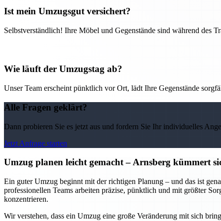
Ist mein Umzugsgut versichert?
Selbstverständlich! Ihre Möbel und Gegenstände sind während des Tra
Wie läuft der Umzugstag ab?
Unser Team erscheint pünktlich vor Ort, lädt Ihre Gegenstände sorgfälti
Alle Fragen geklärt?
Dann probieren Sie es jetzt aus und fordern Sie Ihr individuelles Ang
Jetzt Anfrage starten
Umzug planen leicht gemacht – Arnsberg kümmert sic
Ein guter Umzug beginnt mit der richtigen Planung – und das ist gena
professionellen Teams arbeiten präzise, pünktlich und mit größter So
konzentrieren.
Wir verstehen, dass ein Umzug eine große Veränderung mit sich bring