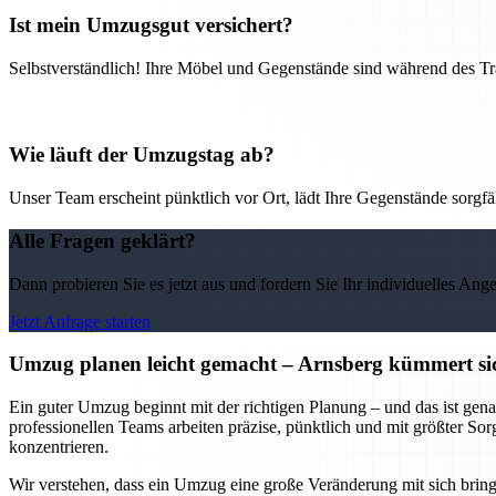
Ist mein Umzugsgut versichert?
Selbstverständlich! Ihre Möbel und Gegenstände sind während des Tra
Wie läuft der Umzugstag ab?
Unser Team erscheint pünktlich vor Ort, lädt Ihre Gegenstände sorgfälti
Alle Fragen geklärt?
Dann probieren Sie es jetzt aus und fordern Sie Ihr individuelles Ang
Jetzt Anfrage starten
Umzug planen leicht gemacht – Arnsberg kümmert sic
Ein guter Umzug beginnt mit der richtigen Planung – und das ist gena
professionellen Teams arbeiten präzise, pünktlich und mit größter So
konzentrieren.
Wir verstehen, dass ein Umzug eine große Veränderung mit sich bring